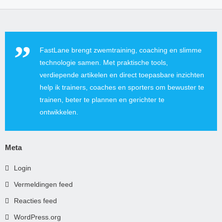
FastLane brengt zwemtraining, coaching en slimme
technologie samen. Met praktische tools,
verdiepende artikelen en direct toepasbare inzichten
help ik trainers, coaches en sporters om bewuster te
trainen, beter te plannen en gerichter te
ontwikkelen.
Meta
Login
Vermeldingen feed
Reacties feed
WordPress.org