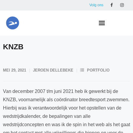
Skip
Volg ons
to
content
KNZB
MEI 29, 2021
JEROEN DELLEBEKE
PORTFOLIO
Van december 2007 t/m juni 2021 heb ik gewerkt bij de
KNZB, voornamelijk als coördinator breedtesport zwemmen.
Hierbij was ik verantwoordelijk voor het opstellen van de
wedstrijdkalender, de bepalingen van alle
wedstrijdconcepten en was ik de spin in het web als het gaat
om het contact met alle vrijwilligers die binnen en voor de