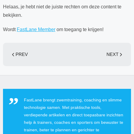
Helaas, je hebt niet de juiste rechten om deze content te
bekijken.
Wordt
FastLane Member
om toegang te krijgen!
PREV
NEXT
FastLane brengt zwemtraining, coaching en slimme
technologie samen. Met praktische tools,
verdiepende artikelen en direct toepasbare inzichten
help ik trainers, coaches en sporters om bewuster te
trainen, beter te plannen en gerichter te