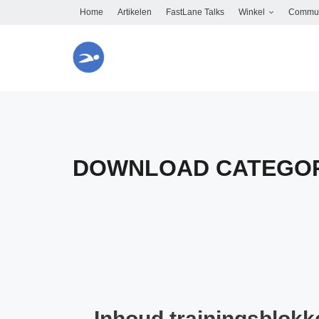
Skip
Home
Artikelen
FastLane Talks
Winkel
Commun
to
content
DOWNLOAD CATEGO
Inhoud trainingsblokk