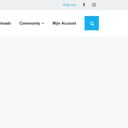
Volg ons
loads
Community
Mijn Account