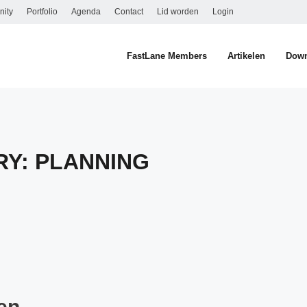
ity
Portfolio
Agenda
Contact
Lid worden
Login
FastLane Members
Artikelen
Down
RY:
PLANNING
en