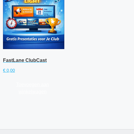
FastLane ClubCast
€
0,00
Toevoegen aan
winkelwagen