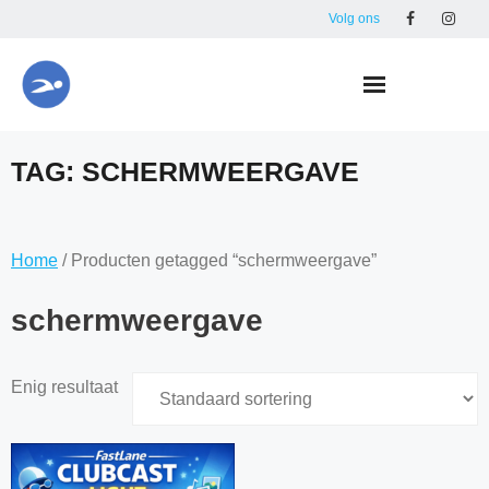
Skip
Volg ons
to
content
TAG:
SCHERMWEERGAVE
Home
/ Producten getagged “schermweergave”
schermweergave
Enig resultaat